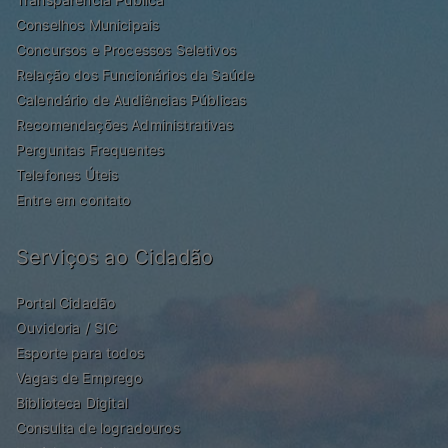
Conselhos Municipais
Concursos e Processos Seletivos
Relação dos Funcionários da Saúde
Calendário de Audiências Públicas
Recomendações Administrativas
Perguntas Frequentes
Telefones Úteis
Entre em contato
Serviços ao Cidadão
Portal Cidadão
Ouvidoria / SIC
Esporte para todos
Vagas de Emprego
Biblioteca Digital
Consulta de logradouros