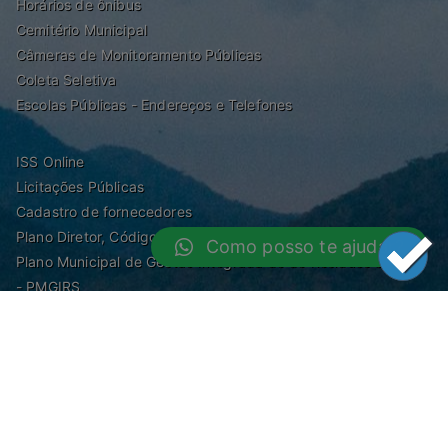
Horários de ônibus
Cemitério Municipal
Câmeras de Monitoramento Públicas
Coleta Seletiva
Escolas Públicas - Endereços e Telefones
ISS Online
Licitações Públicas
Cadastro de fornecedores
Plano Diretor, Código de Obras, Zoneamento e Posturas
Como posso te ajudar?
Plano Municipal de Gestão Integrada de de Resíduos Sólidos
- PMGIRS
Modelos de Protocolo