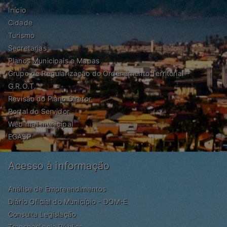
Início
Cidade
Turismo
Secretarias
Planos Municipais e Mapas
Grupo de Regularização do Ordenamento Territorial –
G.R.O.T.
Revisão do Plano Diretor
Portal do Servidor
Web mail municipal
EGASP
Acesso à informação
Análise de Empreendimentos
Diário Oficial do Município - DOM-E
Consulta Legislação
Transparência Pública