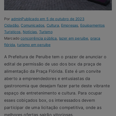
Por
admin
Publicado em
5 de outubro de 2023
Cidadão
,
Comunicados
,
Cultura
,
Empresas
,
Equipamentos
Turisticos
,
Notícias
,
Turismo
Marcado
concorrência pública
,
lazer em peruibe
,
praça
flórida
,
turismo em peruibe
A Prefeitura de Peruíbe tem o prazer de anunciar o
edital de permissão de uso dos box da praça de
alimentação da Praça Flórida. Este é um convite
aberto a empreendedores e entusiastas da
gastronomia que desejam fazer parte deste vibrante
espaço de entretenimento e cultura. Para ocupar
esses cobiçados box, os interessados devem
participar de uma licitação competitiva, onde as
melhores ofertas sairão vitoriosas.