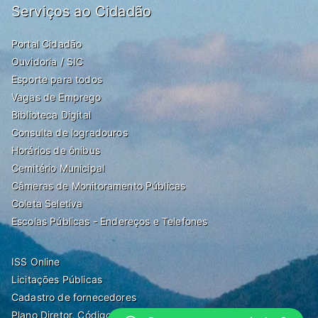
Serviços ao Cidadão
Portal Cidadão
Ouvidoria / SIC
Esporte para todos
Vagas de Emprego
Biblioteca Digital
Consulta de logradouros
Horários de ônibus
Cemitério Municipal
Câmeras de Monitoramento Públicas
Coleta Seletiva
Escolas Públicas - Endereços e Telefones
ISS Online
Licitações Públicas
Cadastro de fornecedores
Plano Diretor, Código de Obras, Zoneamento e Posturas