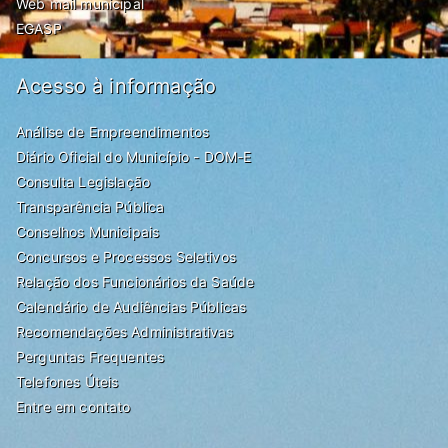
Web mail municipal
EGASP
Acesso à informação
Análise de Empreendimentos
Diário Oficial do Município - DOM-E
Consulta Legislação
Transparência Pública
Conselhos Municipais
Concursos e Processos Seletivos
Relação dos Funcionários da Saúde
Calendário de Audiências Públicas
Recomendações Administrativas
Perguntas Frequentes
Telefones Úteis
Entre em contato