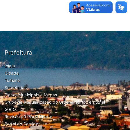
Prefeitura
Início
Cidade
Turismo
Secretarias
Planos Municipais e Mapas
Grupo de Regularização do Ordenamento Territorial –
G.R.O.T.
Revisão do Plano Diretor
Portal do Servidor