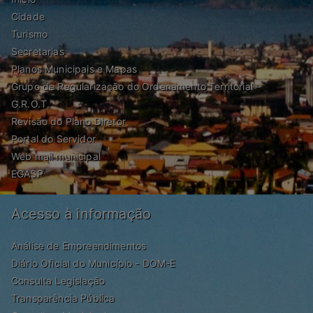
Cidade
Turismo
Secretarias
Planos Municipais e Mapas
Grupo de Regularização do Ordenamento Territorial –
G.R.O.T.
Revisão do Plano Diretor
Portal do Servidor
Web mail municipal
EGASP
Acesso à informação
Análise de Empreendimentos
Diário Oficial do Município - DOM-E
Consulta Legislação
Transparência Pública