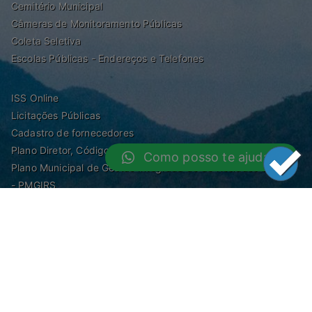
Cemitério Municipal
Câmeras de Monitoramento Públicas
Coleta Seletiva
Escolas Públicas - Endereços e Telefones
ISS Online
Licitações Públicas
Cadastro de fornecedores
Plano Diretor, Código de Obras, Zoneamento e Posturas
Como posso te ajudar?
Plano Municipal de Gestão Integrada de de Resíduos Sólidos
- PMGIRS
Modelos de Protocolo
Rua Nilo Soares Ferreira, 50,