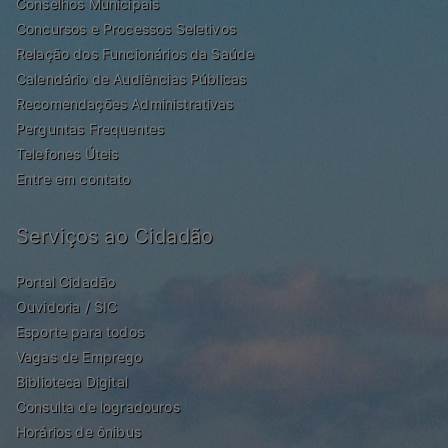
Conselhos Municipais
Concursos e Processos Seletivos
Relação dos Funcionários da Saúde
Calendário de Audiências Públicas
Recomendações Administrativas
Perguntas Frequentes
Telefones Úteis
Entre em contato
Serviços ao Cidadão
Portal Cidadão
Ouvidoria / SIC
Esporte para todos
Vagas de Emprego
Biblioteca Digital
Consulta de logradouros
Horários de ônibus