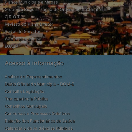
Planos Municipais e Mapas
Grupo de Regularização do Ordenamento Territorial –
G.R.O.T.
Revisão do Plano Diretor
Portal do Servidor
Web mail municipal
EGASP
Acesso à informação
Análise de Empreendimentos
Diário Oficial do Município - DOM-E
Consulta Legislação
Transparência Pública
Conselhos Municipais
Concursos e Processos Seletivos
Relação dos Funcionários da Saúde
Calendário de Audiências Públicas