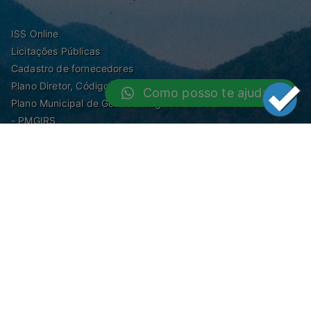
ISS Online
Licitações Públicas
Cadastro de fornecedores
Plano Diretor, Código de Obras, Zoneamento e Posturas
Como posso te ajudar?
Plano Municipal de Gestão Integrada de de Resíduos Sólidos
- PMGIRS
Modelos de Protocolo
Rua Nilo Soares Ferreira, 50,
Peruibe, Estado de São Paulo - Brasil. Fone:
55(13)3451 1000