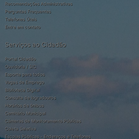
Recomendações Administrativas
Perguntas Frequentes
Telefones Úteis
Entre em contato
Serviços ao Cidadão
Portal Cidadão
Ouvidoria / SIC
Esporte para todos
Vagas de Emprego
Biblioteca Digital
Consulta de logradouros
Horários de ônibus
Cemitério Municipal
Câmeras de Monitoramento Públicas
Coleta Seletiva
Escolas Públicas - Endereços e Telefones