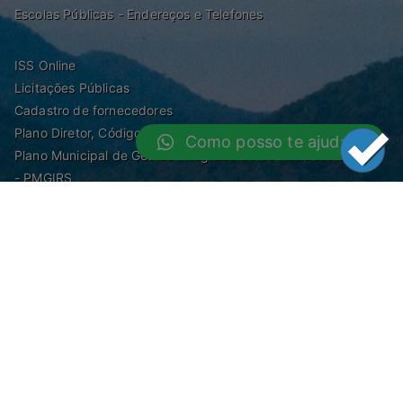
Escolas Públicas - Endereços e Telefones
ISS Online
Licitações Públicas
Cadastro de fornecedores
Plano Diretor, Código de Obras, Zoneamento e Posturas
Como posso te ajudar?
Plano Municipal de Gestão Integrada de de Resíduos Sólidos
- PMGIRS
Modelos de Protocolo
Rua Nilo Soares Ferreira, 50,
Peruibe, Estado de São Paulo - Brasil. Fone:
55(13)3451 1000