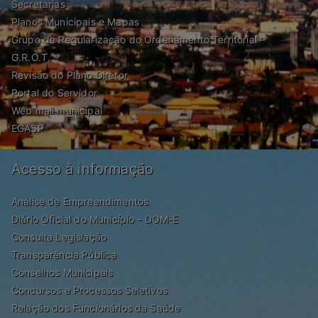
Secretarias
Planos Municipais e Mapas
Grupo de Regularização do Ordenamento Territorial –
G.R.O.T.
Revisão do Plano Diretor
Portal do Servidor
Web mail municipal
EGASP
Acesso à informação
Análise de Empreendimentos
Diário Oficial do Município - DOM-E
Consulta Legislação
Transparência Pública
Conselhos Municipais
Concursos e Processos Seletivos
Relação dos Funcionários da Saúde