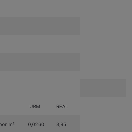
URM
REAL
, por m²
0,0260
3,95