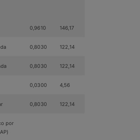
0,9610
146,17
ada
0,8030
122,14
ada
0,8030
122,14
0,0300
4,56
ar
0,8030
122,14
co por
DAP)