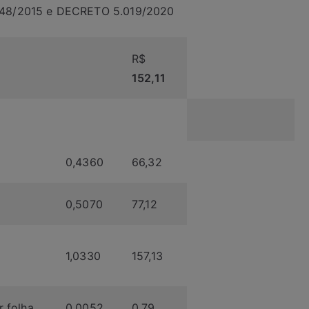
48/2015 e DECRETO 5.019/2020
R$
152,11
0,4360
66,32
0,5070
77,12
1,0330
157,13
 folha
0,0052
0,79