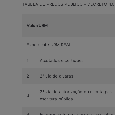
TABELA DE PREÇOS PÚBLICO – DECRETO 4.0
Valor/URM
Expediente URM REAL
1
Atestados e certidões
2
2ª via de alvarás
2ª via de autorização ou minuta para
3
escritura pública
4
Fornecimento de cópia processual por