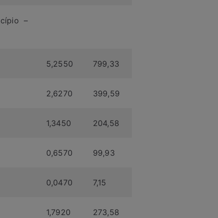
icípio –
5,2550
799,33
2,6270
399,59
1,3450
204,58
0,6570
99,93
0,0470
7,15
1,7920
273,58