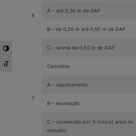
A – até 0,30 m de DAP
6
B – de 0,30 m até 0,50 m de DAP
C – acima de 0,50 m de DAP
Toggle High Contrast
Toggle Font size
Cemitério
A – sepultamento
7
B – exumação
C – concessão por 5 (cinco) anos no
ossuário