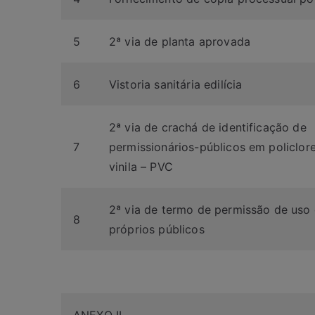
5
2ª via de planta aprovada
6
Vistoria sanitária edilícia
2ª via de crachá de identificação de
7
permissionários-públicos em policlor
vinila – PVC
2ª via de termo de permissão de uso
8
próprios públicos
ANEXO II